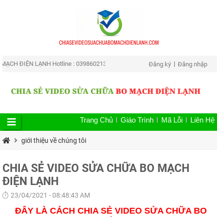
H ĐIỆN LẠNH Hotline : 0398602139 Địa chỉ : Số 04 Ngô Thì Nhậm, Phường Tân
Đăng ký
Đăng nhập
Trang Chủ
Giáo Trình
Mã Lỗi
Liên Hệ
giới thiệu về chúng tôi
CHIA SẺ VIDEO SỬA CHỮA BO MẠCH
ĐIỆN LẠNH
23/04/2021 - 08:48:43 AM
ĐÂY LÀ CÁCH CHIA SẺ VIDEO SỬA CHỮA BO