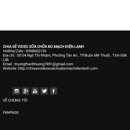
CHIA SẺ VIDEO SỮA CHỮA BO MẠCH ĐIỆN LẠNH
Hotline/Zalo : 0398602139
Địa chỉ : Số 04 Ngô Thì Nhậm, Phường Tân An , TP.Buôn Mê Thuột , Tỉnh Đăk
Lăk
Email : truongthanhhuong7891@gmail.com
Website :http://chiasevideosuachuabomachdienlanh.com
VỀ CHÚNG TÔI
FANPAGE