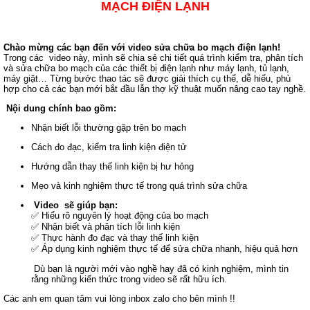
MẠCH ĐIỆN LẠNH
Chào mừng các bạn đến với video sửa chữa bo mạch điện lạnh!
Trong các video này, mình sẽ chia sẻ chi tiết quá trình kiểm tra, phân tích
và sửa chữa bo mạch của các thiết bị điện lạnh như máy lạnh, tủ lạnh,
máy giặt… Từng bước thao tác sẽ được giải thích cụ thể, dễ hiểu, phù
hợp cho cả các bạn mới bắt đầu lẫn thợ kỹ thuật muốn nâng cao tay nghề.
Nội dung chính bao gồm:
Nhận biết lỗi thường gặp trên bo mạch
Cách đo đạc, kiểm tra linh kiện điện tử
Hướng dẫn thay thế linh kiện bị hư hỏng
Mẹo và kinh nghiệm thực tế trong quá trình sửa chữa
Video sẽ giúp bạn:
✅ Hiểu rõ nguyên lý hoạt động của bo mạch
✅ Nhận biết và phân tích lỗi linh kiện
✅ Thực hành đo đạc và thay thế linh kiện
✅ Áp dụng kinh nghiệm thực tế để sửa chữa nhanh, hiệu quả hơn
Dù bạn là người mới vào nghề hay đã có kinh nghiệm, mình tin
rằng những kiến thức trong video sẽ rất hữu ích.
Các anh em quan tâm vui lòng inbox zalo cho bên mình !!