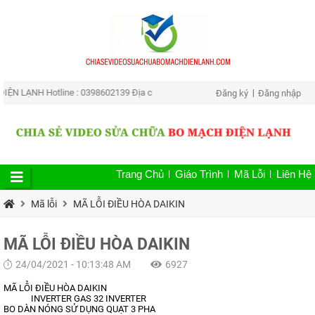
LẠNH Hotline : 0398602139 Địa chỉ : Số 04 Ngô Thì Nhậm, Phường Tân An , T
Đăng ký
Đăng nhập
Trang Chủ
Giáo Trình
Mã Lỗi
Liên Hệ
Mã lỗi
MÃ LỖI ĐIỀU HÒA DAIKIN
MÃ LỖI ĐIỀU HÒA DAIKIN
24/04/2021 - 10:13:48 AM
6927
MÃ LỖI ĐIỀU HÒA DAIKIN
INVERTER GAS 32 INVERTER
BO DÀN NÓNG SỬ DỤNG QUẠT 3 PHA