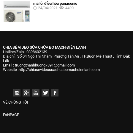
mã lỗi điều hòa panasonic
24/04/2021
4490
CHIA SẺ VIDEO SỮA CHỮA BO MẠCH ĐIỆN LẠNH
Hotline/Zalo : 0398602139
Địa chỉ : Số 04 Ngô Thì Nhậm, Phường Tân An , TP.Buôn Mê Thuột , Tỉnh Đăk
Lăk
Email : truongthanhhuong7891@gmail.com
Website :http://chiasevideosuachuabomachdienlanh.com
VỀ CHÚNG TÔI
FANPAGE