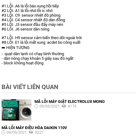
#1 LỖI. A6 là lỗi báo xung hồi tiếp
#2 LỖI. A1 là lỗi nhớ lỗi ic nhớ
#3 LỖI. C9 sensor nhiệt độ phòng
#4 LỖI. C4 sensor nhiệt độ dàn đồng
#5 LỖI. J3 sensor đầu đẩy máy nén
#6 LỖI. J6 sensor dàn nóng
#7 LỖI. H9 sensor cảm biến theo dõi ngoài trời
#8 LỖI. E1 là lỗi mất xung acdet bo công suất
➡️ HIỆN TƯỢNG
- quạt dàn lạnh có chạy bình thường
- dàn nóng chạy khoản 5 giây sau đó ngắt
- block không hoạt động
BÀI VIẾT LIÊN QUAN
MÃ LỖI MÁY GIẶT ELECTROLUX MONO
09/05/2021
4175
MÃ LỖI MÁY ĐIỀU HÒA DAIKIN 110V
09/05/2021
3227