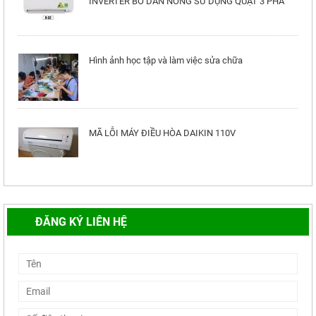
Hình ảnh học tập và làm việc sửa chữa
MÃ LỖI MÁY ĐIỀU HÒA DAIKIN 110V
MÃ LỖI ĐIỀU HÒA DAIKIN INVERTER GAS 32
INVERTER BO DÀN NÓNG SỬ DỤNG QUẠT 3 PHA
ĐĂNG KÝ LIÊN HỆ
Hình ảnh học tập và làm việc sửa chữa