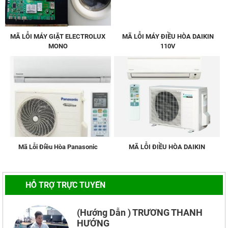
MÃ LỖI MÁY GIẶT ELECTROLUX
MÃ LỖI MÁY ĐIỀU HÒA DAIKIN
MONO
110V
Mã Lỗi Điều Hòa Panasonic
MÃ LỖI ĐIỀU HÒA DAIKIN
HỖ TRỢ TRỰC TUYẾN
(Hướng Dẫn ) TRƯƠNG THANH
HƯỚNG