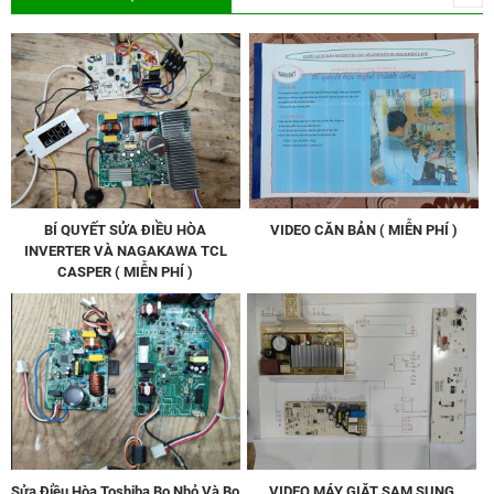
BÍ QUYẾT SỬA ĐIỀU HÒA
VIDEO CĂN BẢN ( MIỄN PHÍ )
INVERTER VÀ NAGAKAWA TCL
CASPER ( MIỄN PHÍ )
Sửa Điều Hòa Toshiba Bo Nhỏ Và Bo
VIDEO MÁY GIẶT SAM SUNG