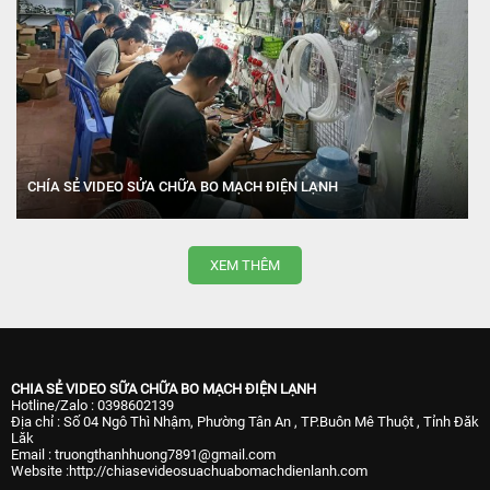
CHÍA SẺ VIDEO SỬA CHỮA BO MẠCH ĐIỆN LẠNH
HỌC NGHỀ TRỰC TUYẾN NAM ĐẠT Hotline : 0398602139 Địa chỉ :
Nguyễn Văn Tiên, KP3, P Trảng Dài,Tp. Biên Hòa, Đồng Nai Email :
truongthanhhuong7891@gmail.com Website
XEM THÊM
:http://chiasevideosuachuabomachdienlanh.com
CHIA SẺ VIDEO SỮA CHỮA BO MẠCH ĐIỆN LẠNH
Hotline/Zalo : 0398602139
Địa chỉ : Số 04 Ngô Thì Nhậm, Phường Tân An , TP.Buôn Mê Thuột , Tỉnh Đăk
Lăk
Email : truongthanhhuong7891@gmail.com
Website :http://chiasevideosuachuabomachdienlanh.com