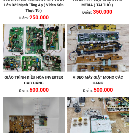
Lớn Đời Mạch Tăng Áp ( Video Sửa
MEDIA ( TAI THỎ )
Thực Tế )
350.000
Điểm:
250.000
Điểm:
GIÁO TRÌNH ĐIỀU HÒA INVERTER
VIDEO MÁY GIẶT MONO CÁC
CÁC HÃNG
HÃNG
600.000
500.000
Điểm:
Điểm: