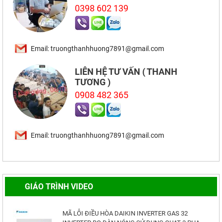
0398 602 139
Email: truongthanhhuong7891@gmail.com
LIÊN HỆ TƯ VẤN ( THANH
TƯƠNG )
0908 482 365
Email: truongthanhhuong7891@gmail.com
MÃ LỖI MÁY ĐIỀU HÒA DAIKIN 110V
GIÁO TRÌNH VIDEO
MÃ LỖI ĐIỀU HÒA DAIKIN INVERTER GAS 32
INVERTER BO DÀN NÓNG SỬ DỤNG QUẠT 3 PHA