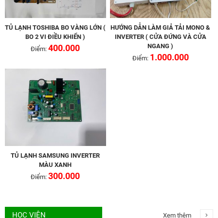
TỦ LẠNH TOSHIBA BO VÀNG LỚN (
HƯỚNG DẪN LÀM GIẢ TẢI MONO &
BO 2 VI ĐIỀU KHIỂN )
INVERTER ( CỬA ĐỨNG VÀ CỬA
NGANG )
400.000
Điểm:
1.000.000
Điểm:
TỦ LẠNH SAMSUNG INVERTER
MÀU XANH
300.000
Điểm:
HỌC VIÊN
Xem thêm