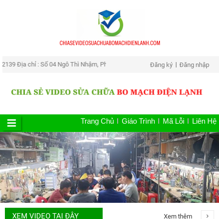
ỉ : Số 04 Ngô Thì Nhậm, Phường Tân An , TP.Buôn Mê Thuột , Tỉnh Đăk Lăk 
Đăng ký
Đăng nhập
Trang Chủ
Giáo Trình
Mã Lỗi
Liên Hệ
XEM VIDEO TẠI ĐÂY
Xem thêm